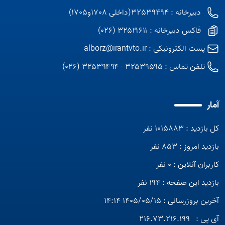
Open s
دبیرخانه : 32539494(داخلی 1708و1705)
Open s
فاکس دبیرخانه : ۳۲۵۱۹۶۱۱ (026)
Open s
پست الکترونیکی :
alborz@irantvto.ir
تلفن تماس :
۳۲۵۳۹۵۹۵ - ۳۲۵۳۹۴۹۴ (026)
Open s
Open s
آمار
Open s
کل بازدید : 1015883 نفر
بازدید امروز : 853 نفر
کاربران آنلاین : 0 نفر
بازدید این صفحه : 194 نفر
آخرین بروزرسانی : 1405/05/15 14:14
آی پی :
216.73.216.199