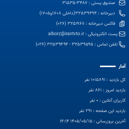
Open s
صندوق پستی : ۳۴۸۷-۳۱۵۳۵
دبیرخانه : 32539494(داخلی 1708و1705)
Open s
فاکس دبیرخانه : ۳۲۵۱۹۶۱۱ (026)
Open s
پست الکترونیکی :
alborz@irantvto.ir
Open s
تلفن تماس :
۳۲۵۳۹۵۹۵ - ۳۲۵۳۹۴۹۴ (026)
Open s
Open s
آمار
کل بازدید : 1015891 نفر
بازدید امروز : 861 نفر
کاربران آنلاین : 0 نفر
بازدید این صفحه : 291 نفر
آخرین بروزرسانی : 1405/05/15 14:14